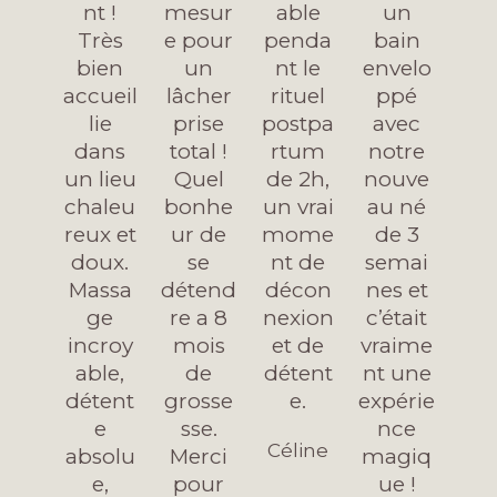
nt !
s
mesur
s
able
s
un
s
Très
u
e pour
u
penda
u
bain
u
bien
r
un
r
nt le
r
envelo
r
accueil
5
lâcher
5
rituel
5
ppé
5
lie
prise
postpa
avec
dans
total !
rtum
notre
un lieu
Quel
de 2h,
nouve
chaleu
bonhe
un vrai
au né
reux et
ur de
mome
de 3
doux.
se
nt de
semai
Massa
détend
décon
nes et
ge
re a 8
nexion
c’était
incroy
mois
et de
vraime
able,
de
détent
nt une
détent
grosse
e.
expérie
e
sse.
nce
Céline
absolu
Merci
magiq
e,
pour
ue !