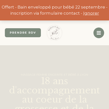
Aller
Offert - Bain enveloppé pour bébé 22 septembre -
au
inscription via formulaire contact -
Ignorer
contenu
PRENDRE RDV
MASSAGE FEMME ENCEINTE ET BÉBÉ À LYON
18 ans
d'accompagnement
au coeur de la
grossesse et de la