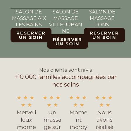
SALON DE
SALON DE
SALON DE
MASSAGE AIX
MASSAGE
MASSAGE
LES BAINS
VILLEURBAN
JONS
NE
RÉSERVER
RÉSERVER
UN SOIN
UN SOIN
RÉSERVER
UN SOIN
Nos clients sont ravis
+10 000 familles accompagnées par
nos soins
N
N
N
N
★
★
★
★
★
★
★
★
★
★
★
★
o
o
o
o
★
★
★
★
★
★
★
★
Merveil
t
Un
t
Mome
t
Nous
t
leux
é
massa
é
nt
é
avons
é
mome
5
ge sur
5
incroy
5
réalisé
5