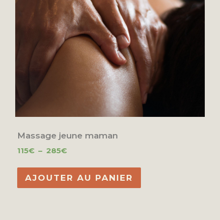
page
du
produit
Massage jeune maman
115
€
–
285
€
AJOUTER AU PANIER