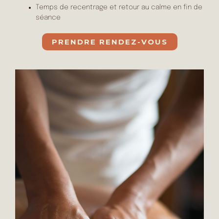
Temps de recentrage et retour au calme en fin de
séance
PRENDRE RENDEZ-VOUS
Plage
Ce
de
produit
prix :
a
115€
à
plusieurs
285€
variations.
Les
options
peuvent
être
choisies
sur
la