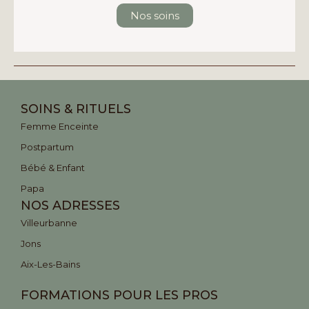
Nos soins
SOINS & RITUELS
Femme Enceinte
Postpartum
Bébé & Enfant
Papa
NOS ADRESSES
Villeurbanne
Jons
Aix-Les-Bains
FORMATIONS POUR LES PROS