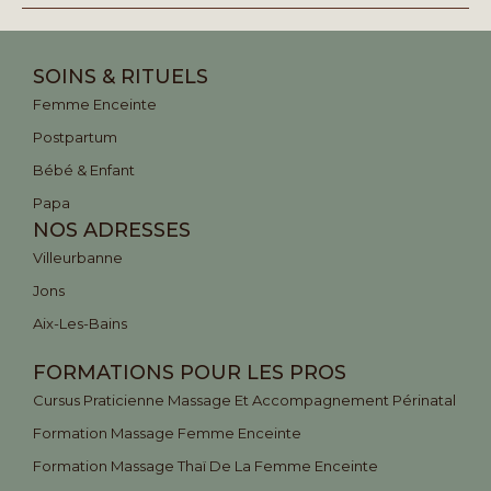
SOINS & RITUELS
Femme Enceinte
Postpartum
Bébé & Enfant
Papa
NOS ADRESSES
Villeurbanne
Jons
Aix-Les-Bains
FORMATIONS POUR LES PROS
Cursus Praticienne Massage Et Accompagnement Périnatal
Formation Massage Femme Enceinte
Formation Massage Thaï De La Femme Enceinte