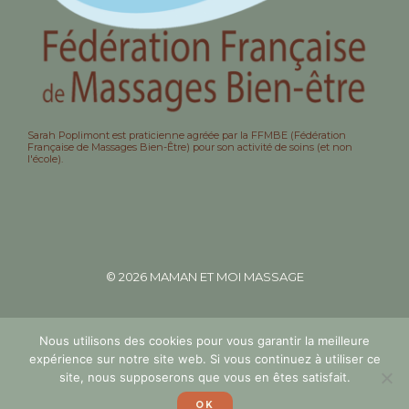
Sarah Poplimont est praticienne agréée par la FFMBE (Fédération
Française de Massages Bien-Être) pour son activité de soins (et non
l'école).
© 2026 MAMAN ET MOI MASSAGE
POLITIQUE DE CONFIDENTIALITÉ
Nous utilisons des cookies pour vous garantir la meilleure
MENTIONS LÉGALES
CGV
expérience sur notre site web. Si vous continuez à utiliser ce
site, nous supposerons que vous en êtes satisfait.
OK